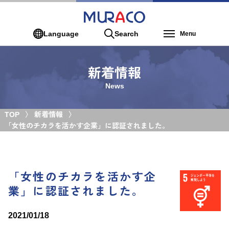
Language
Search
Menu
新着情報
News
TOP
新着情報
「女性のチカラを活かす企業」に認証されました。
「女性のチカラを活かす企
業」に認証されました。
2021/01/18