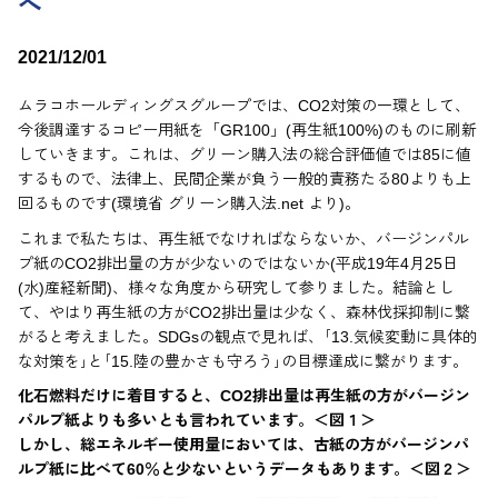
へ
2021/12/01
ムラコホールディングスグループでは、CO2対策の一環として、
今後調達するコピー用紙を「GR100」(再生紙100%)のものに刷新
していきます。これは、グリーン購入法の総合評価値では85に値
するもので、法律上、民間企業が負う一般的責務たる80よりも上
回るものです(環境省 グリーン購入法.net より)。
これまで私たちは、再生紙でなければならないか、バージンパル
プ紙のCO2排出量の方が少ないのではないか(平成19年4月25日
(水)産経新聞)、様々な角度から研究して参りました。結論とし
て、やはり再生紙の方がCO2排出量は少なく、森林伐採抑制に繋
がると考えました。SDGsの観点で見れば、｢13.気候変動に具体的
な対策を｣と｢15.陸の豊かさも守ろう｣の目標達成に繋がります。
化石燃料だけに着目すると、CO2排出量は再生紙の方がバージン
パルプ紙よりも多いとも言われています。＜図１＞
しかし、総エネルギー使用量においては、古紙の方がバージンパ
ルプ紙に比べて60％と少ないというデータもあります。＜図２＞