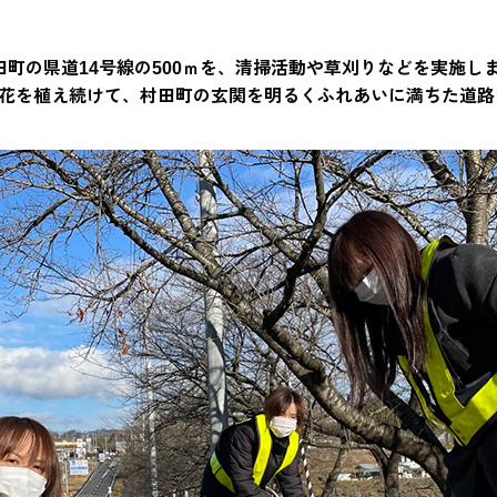
県村田町の県道14号線の500ｍを、清掃活動や草刈りなどを実施し
花を植え続けて、村田町の玄関を明るくふれあいに満ちた道路